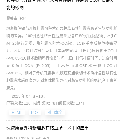
腹腔镜与开腹胆囊切除术对急性结石性胆囊炎患者胃肠功
能的影响
翟荣幸;汪宏;
观察腹腔镜与开腹胆囊切除术对急性结石性胆囊炎患者胃肠功能影
响的差异。100例急性结石性胆囊炎患者中80例行腹腔镜手术(LC
组),20例行常规开腹胆囊切除术(OC组)。LC组手术后整体疼痛程
度、术后平均住院时间及切口美容效果(切口长度)显著优于OC组
(P<0.05);LC组术后肠鸣音恢复时间、肛门排气排便时间、进食时间
显著短于OC组(P<0.05),且手术后血清CRP水平低于OC组
(P<0.05)。相对于传统开腹手术,腹腔镜胆囊切除术治疗急性结石性
胆囊炎术后疼痛更少,对机体损伤更小,对肠胃功能影响更轻,利于患者
康复。
2015 年 07 期 v.18 ;
[下载次数: 126 ]
[被引频次: 78 ]
[阅读次数: 137 ]
HTML
PDF
引用本文
快速康复外科新理念在结直肠手术中的应用