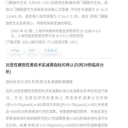
门静脉内生长 ,3.8%(5 / 130 )的癌栓在肿瘤对侧门静脉内生长。癌
栓以门静脉壁作为支架逆血流离心式发展 ,平均生长速度为 (0 .5± 0
.1)cm3 /月。癌栓病人自然病程为 (7.0± 0 .5 )月。结论 :肝癌门静脉
癌栓生长具有离心、同侧和快速发展的特征。
2003 年 02 期 ; 上海市科委科研基金资助项目 (0 1QB14 0 0
3) ;; 上海市医苑新星培养计划 (2 0 0 2 )资助项目
[下载次数: 326 ]
[被引频次: 75 ]
[阅读次数: 155 ]
HTML
PDF
引用本文
对恶性梗阻性黄疸术前减黄指标的再认识(附28例临床分
析)
田伏洲;石力;汤礼军;陈涛;汪涛;苗建国;崔建峰;
目的:对恶性梗阻性黄疸的术前减黄标准以及减黄后手术时机进行探
讨。方法:在既往研究的基础上,将原有的减黄公式年龄
(岁)×3+TB(μmol/L)>380修改为年龄(岁)×3+TB(μmol/L)>450,并将满
足>450的28例患者进行术前减黄。将患者肿瘤切除率、并发症发生
率等临床资料和前期研究的17例减黄患者(>380)的临床资料进行对
比分析。结果:年龄(岁)×3+TB(μmol/L)>450的28例中完成肿瘤切除