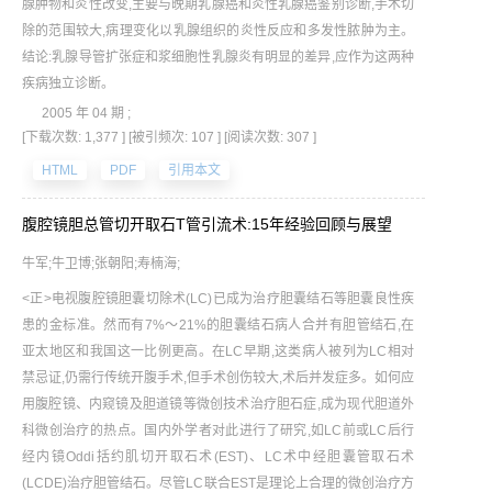
腺肿物和炎性改变,主要与晚期乳腺癌和炎性乳腺癌鉴别诊断,手术切
除的范围较大,病理变化以乳腺组织的炎性反应和多发性脓肿为主。
结论:乳腺导管扩张症和浆细胞性乳腺炎有明显的差异,应作为这两种
疾病独立诊断。
2005 年 04 期 ;
[下载次数: 1,377 ]
[被引频次: 107 ]
[阅读次数: 307 ]
HTML
PDF
引用本文
腹腔镜胆总管切开取石T管引流术:15年经验回顾与展望
牛军;牛卫博;张朝阳;寿楠海;
<正>电视腹腔镜胆囊切除术(LC)已成为治疗胆囊结石等胆囊良性疾
患的金标准。然而有7%～21%的胆囊结石病人合并有胆管结石,在
亚太地区和我国这一比例更高。在LC早期,这类病人被列为LC相对
禁忌证,仍需行传统开腹手术,但手术创伤较大,术后并发症多。如何应
用腹腔镜、内窥镜及胆道镜等微创技术治疗胆石症,成为现代胆道外
科微创治疗的热点。国内外学者对此进行了研究,如LC前或LC后行
经内镜Oddi括约肌切开取石术(EST)、LC术中经胆囊管取石术
(LCDE)治疗胆管结石。尽管LC联合EST是理论上合理的微创治疗方