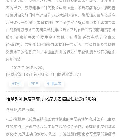
者手术前后胃肠道症状积分、胃蛋白酶及激素水平以及并发症发生
率的差异。观察组手术时间及术中出血量、术后疼痛得分、肠鸣音
恢复时间和肛门排气时间分,以及术后肠鸣音、腹胀痛及胃肠道反应
积分均少于对照组,差异有统计学意义(P<0.05);两组患者手术前胃蛋
白酶及胃激素水平无明显差别,手术后水平均有所升高,观察组高于对
照组;观察组并发症发生率明显低于对照组,差异有统计学意义
(P<0.05)。胃穿孔腹腔镜修补术有利于胃动力、胃蛋白酶及胃肠道
激素水平的恢复,同时术中出血少,并发症发生率较低,具有较好的临床
应用价值
2017 年 04 期 v.20 ;
[下载次数: 135 ]
[被引频次: 71 ]
[阅读次数: 97 ]
HTML
PDF
引用本文
推拿对乳腺癌新辅助化疗患者癌因性疲乏的影响
李雁林;朱峰;侯辉;
<正>乳腺癌已成为威胁我国女性健康的主要恶性肿瘤,其治疗已由以
往的单纯手术治疗逐步转向多学科的综合治疗。新辅助化疗也称术
前化疗,是其主要的治疗方法之一。通过新辅助化疗可使原发肿瘤降