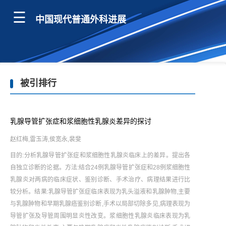
中国现代普通外科进展
被引排行
乳腺导管扩张症和浆细胞性乳腺炎差异的探讨
赵红梅,雷玉涛,侯宽永,裴斐
目的:分析乳腺导管扩张症和浆细胞性乳腺炎临床上的差异。提出各
自独立诊断的论据。方法:结合24例乳腺导管扩张症和28例浆细胞性
乳腺炎对两病的临床症状、鉴别诊断、手术治疗、病理结果进行比
较分析。结果:乳腺导管扩张症临床表现为乳头溢液和乳腺肿物,主要
与乳腺肿物和早期乳腺癌鉴别诊断,手术以局部切除多见,病理表现为
导管扩张及导管周围明显炎性改变。浆细胞性乳腺炎临床表现为乳