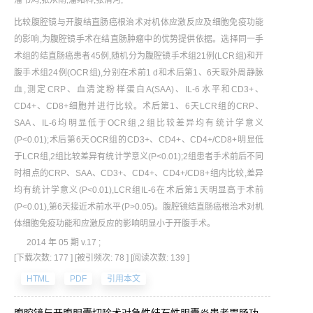
潘书鸿;张从雨;潘绪科;张清河;
比较腹腔镜与开腹结直肠癌根治术对机体应激反应及细胞免疫功能
的影响,为腹腔镜手术在结直肠肿瘤中的优势提供依据。选择同一手
术组的结直肠癌患者45例,随机分为腹腔镜手术组21例(LCR组)和开
腹手术组24例(OCR组),分别在术前1 d和术后第1、6天取外周静脉
血,测定CRP、血清淀粉样蛋白A(SAA)、IL-6水平和CD3+、
CD4+、CD8+细胞并进行比较。术后第1、6天LCR组的CRP、
SAA、IL-6均明显低于OCR组,2组比较差异均有统计学意义
(P<0.01);术后第6天OCR组的CD3+、CD4+、CD4+/CD8+明显低
于LCR组,2组比较差异有统计学意义(P<0.01);2组患者手术前后不同
时相点的CRP、SAA、CD3+、CD4+、CD4+/CD8+组内比较,差异
均有统计学意义(P<0.01),LCR组IL-6在术后第1天明显高于术前
(P<0.01),第6天接近术前水平(P>0.05)。腹腔镜结直肠癌根治术对机
体细胞免疫功能和应激反应的影响明显小于开腹手术。
2014 年 05 期 v.17 ;
[下载次数: 177 ]
[被引频次: 78 ]
[阅读次数: 139 ]
HTML
PDF
引用本文