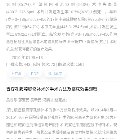
10例(35.7%),行单纯内引流18例(64.3%),术中失血量
(438.7±276.6)mL,术后并发症发生率10.7%(3/28),1例死亡。年龄
(岁)×3+TB(μmol/L)>450的17例中完成肿瘤切除6例(35.3%),行单纯
内引流11例(64.7%),术中失血量(445.3±254.5)mL,术后并发症发生
率11.8%(2/17),1例死亡。结论:以年龄(岁)×3+TB(μmol/L)>450作为
恶性梗阻性黄疸患者术前减黄的标准,并根据TB下降情况决定手术时
机,能够获得良好的治疗效果。
2010 年 01 期 v.13 ;
[下载次数: 442 ]
[被引频次: 72 ]
[阅读次数: 156 ]
HTML
PDF
引用本文
胃穿孔腹腔镜修补术的手术方法及临床效果观察
吴世乐;郭亚民;吴新民;冯鹏才;赵克昌;
探讨腹腔镜胃穿孔修补术的手术方法及临床效果。以2014年3月—
2015年9月在我院接受胃穿孔修补术的80例患者为研究对象,分为对
照组和观察组,对照组采用开腹手术,观察组采用腹腔镜下修补术。观
察两组患者手术一般状况及术后疼痛及胃动力恢复情况,比较两组患