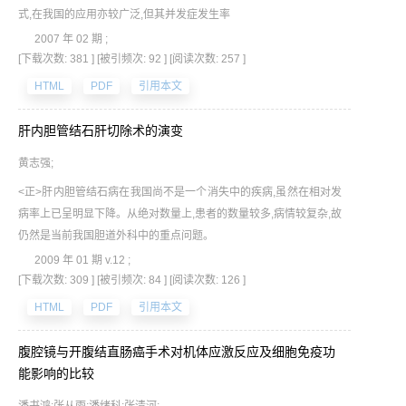
式,在我国的应用亦较广泛,但其并发症发生率
2007 年 02 期 ;
[下载次数: 381 ]
[被引频次: 92 ]
[阅读次数: 257 ]
HTML
PDF
引用本文
肝内胆管结石肝切除术的演变
黄志强;
<正>肝内胆管结石病在我国尚不是一个消失中的疾病,虽然在相对发
病率上已呈明显下降。从绝对数量上,患者的数量较多,病情较复杂,故
仍然是当前我国胆道外科中的重点问题。
2009 年 01 期 v.12 ;
[下载次数: 309 ]
[被引频次: 84 ]
[阅读次数: 126 ]
HTML
PDF
引用本文
腹腔镜与开腹结直肠癌手术对机体应激反应及细胞免疫功
能影响的比较