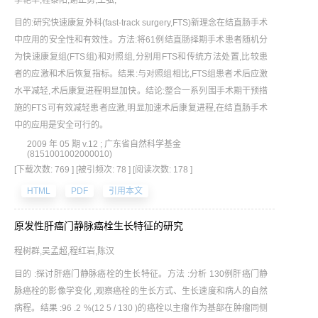
李艳华;程黎阳;谢正勇;王弘;
目的:研究快速康复外科(fast-track surgery,FTS)新理念在结直肠手术
中应用的安全性和有效性。方法:将61例结直肠择期手术患者随机分
为快速康复组(FTS组)和对照组,分别用FTS和传统方法处置,比较患
者的应激和术后恢复指标。结果:与对照组相比,FTS组患者术后应激
水平减轻,术后康复进程明显加快。结论:整合一系列围手术期干预措
施的FTS可有效减轻患者应激,明显加速术后康复进程,在结直肠手术
中的应用是安全可行的。
2009 年 05 期 v.12 ; 广东省自然科学基金
(8151001002000010)
[下载次数: 769 ]
[被引频次: 78 ]
[阅读次数: 178 ]
HTML
PDF
引用本文
原发性肝癌门静脉癌栓生长特征的研究
程树群,吴孟超,程红岩,陈汉
目的 :探讨肝癌门静脉癌栓的生长特征。方法 :分析 130例肝癌门静
脉癌栓的影像学变化 ,观察癌栓的生长方式、生长速度和病人的自然
病程。结果 :96 .2 %(12 5 / 130 )的癌栓以主瘤作为基部在肿瘤同侧